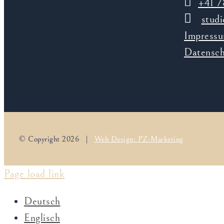
+41 7
stud
Impress
Datensch
© Copyright
2026 |
Web Design: PZ-Marketing
Page load link
Deutsch
Englisch