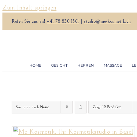
Zum Inhalt springen
Rufen Sie uns an!
+41 78 830 1561
|
studio@me-kosmetik.ch
HOME
GESICHT
HERREN
MASSAGE
LE
Sortieren nach
Name
Zeige
12 Produkte