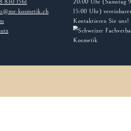
8 830 1561
20:00 Uhr (Samstag 
io@me-kosmetik.ch
15:00 Uhr) vereinbare
um
Kontaktieren Sie uns!
utz