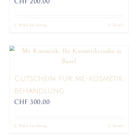
CHF
200.00
können
auf
Wähle den Betrag
Details
Dieses
der
Produkt
Produktseite
weist
gewählt
mehrere
werden
Varianten
auf.
Gutschein für me-Kosmetik
Die
Behandlung
Optionen
CHF
300.00
können
auf
Wähle den Betrag
Details
Dieses
der