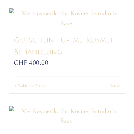
Produkt
Produktseite
weist
gewählt
mehrere
werden
Varianten
auf.
Gutschein für me-Kosmetik
Die
Behandlung
Optionen
CHF
400.00
können
auf
Wähle den Betrag
Details
Dieses
der
Produkt
Produktseite
weist
gewählt
mehrere
werden
Varianten