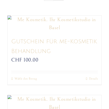
Gutschein für me-Kosmetik
Behandlung
CHF
100.00
Wähle den Betrag
Details
Dieses
Produkt
weist
mehrere