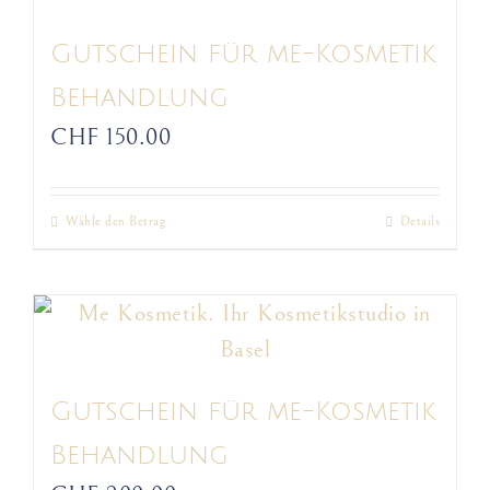
Varianten
auf.
Gutschein für me-Kosmetik
Die
Behandlung
Optionen
CHF
150.00
können
auf
Wähle den Betrag
Details
Dieses
der
Produkt
Produktseite
weist
gewählt
mehrere
werden
Varianten
auf.
Gutschein für me-Kosmetik
Die
Behandlung
Optionen