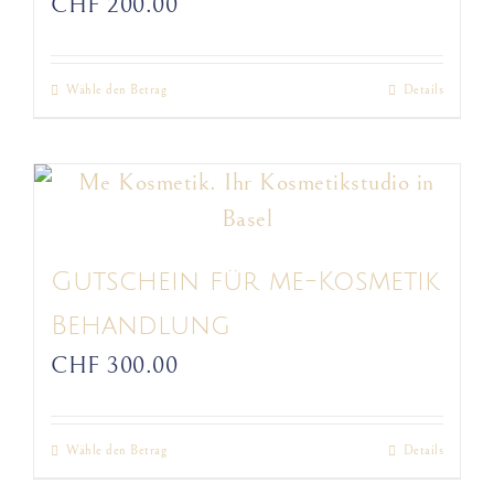
CHF
200.00
können
auf
Wähle den Betrag
Details
Dieses
der
Produkt
Produktseite
weist
gewählt
mehrere
werden
Varianten
auf.
Gutschein für me-Kosmetik
Die
Behandlung
Optionen
CHF
300.00
können
auf
Wähle den Betrag
Details
Dieses
der