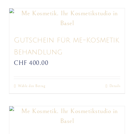
Produkt
Produktseite
weist
gewählt
mehrere
werden
Varianten
auf.
Gutschein für me-Kosmetik
Die
Behandlung
Optionen
CHF
400.00
können
auf
Wähle den Betrag
Details
Dieses
der
Produkt
Produktseite
weist
gewählt
mehrere
werden
Varianten