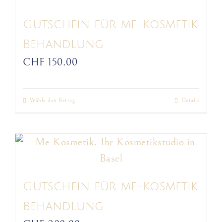
Varianten
auf.
Gutschein für me-Kosmetik
Die
Behandlung
Optionen
CHF
150.00
können
auf
Wähle den Betrag
Details
Dieses
der
Produkt
Produktseite
weist
gewählt
mehrere
werden
Varianten
auf.
Gutschein für me-Kosmetik
Die
Behandlung
Optionen