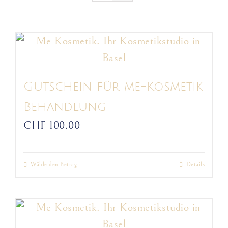
Gutschein für me-Kosmetik
Behandlung
CHF
100.00
Wähle den Betrag
Details
Dieses
Produkt
weist
mehrere